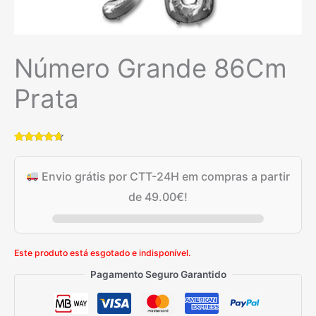
Número Grande 86Cm
Prata
Classificado
6
com
4.50
em 5 com
Envio grátis por CTT-24H em compras a partir
base em
classificações
de
49.00
€
!
de
clientes
Este produto está esgotado e indisponível.
Pagamento Seguro Garantido