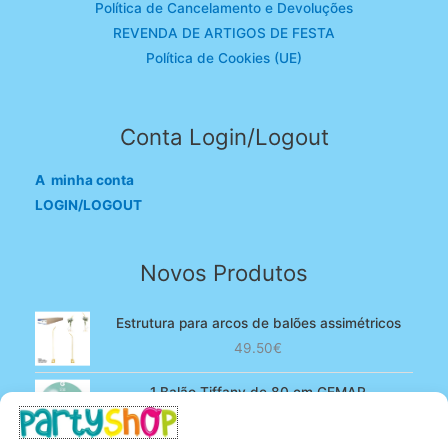
Política de Cancelamento e Devoluções
REVENDA DE ARTIGOS DE FESTA
Política de Cookies (UE)
Conta Login/Logout
A minha conta
LOGIN/LOGOUT
Novos Produtos
Estrutura para arcos de balões assimétricos
49.50
€
1 Balão Tiffany de 80 cm GEMAR
O
O
4.90
€
3.80
€
preço
preço