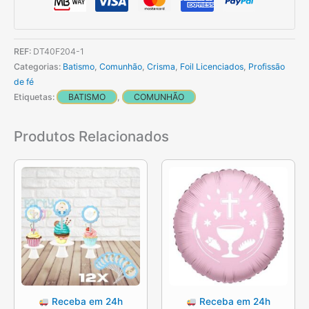
dourada
103cm
REF:
DT40F204-1
Categorias:
Batismo
,
Comunhão
,
Crisma
,
Foil Licenciados
,
Profissão
de fé
Etiquetas:
BATISMO
,
COMUNHÃO
Produtos Relacionados
Receba em 24h
Receba em 24h