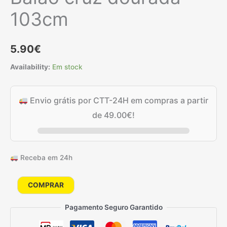
103cm
5.90
€
Availability:
Em stock
Envio grátis por CTT-24H em compras a partir
de
49.00
€
!
Receba em 24h
Quantidade
COMPRAR
de
Pagamento Seguro Garantido
Balão
cruz