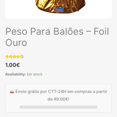
Peso Para Balões – Foil
Ouro
Classificado
6
1.00
€
com
4.17
em 5 com
base em
Availability:
Em stock
classificações
de
clientes
Envio grátis por CTT-24H em compras a partir
de
49.00
€
!