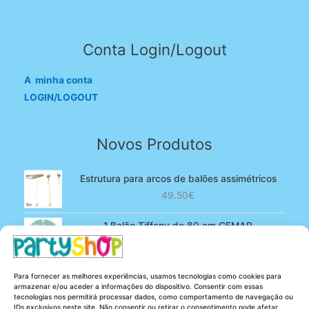
Conta Login/Logout
A minha conta
LOGIN/LOGOUT
Novos Produtos
Estrutura para arcos de balões assimétricos
49.50
€
1 Balão Tiffany de 80 cm GEMAR
O
O
4.90
€
3.80
€
preço
preço
original
atual
100 Balões Rosa bebé de 13 cm GEMAR -
Para fornecer as melhores experiências, usamos tecnologias como cookies para
era:
é:
Powder pink
armazenar e/ou aceder a informações do dispositivo. Consentir com essas
4.90€.
3.80€.
tecnologias nos permitirá processar dados, como comportamento de navegação ou
O
O
5.25
€
4.20
€
IDs exclusivos neste site. Não consentir ou retirar o consentimento pode afetar