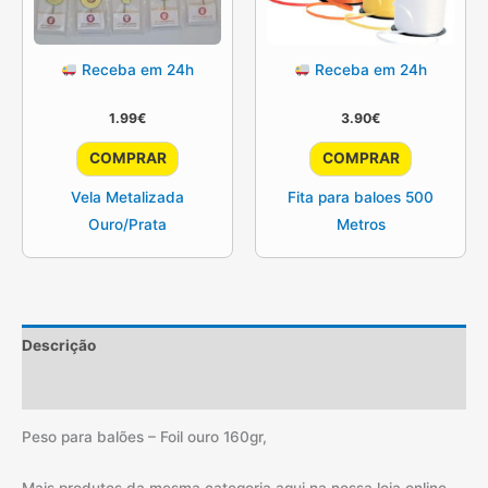
Receba em 24h
Receba em 24h
1.99
€
3.90
€
This
This
COMPRAR
COMPRAR
product
product
Vela Metalizada
Fita para baloes 500
has
has
Ouro/Prata
Metros
multiple
multiple
variants.
variants.
The
The
options
options
may
may
Descrição
be
be
Informação adicional
chosen
chosen
on
on
Peso para balões – Foil ouro 160gr,
the
the
product
product