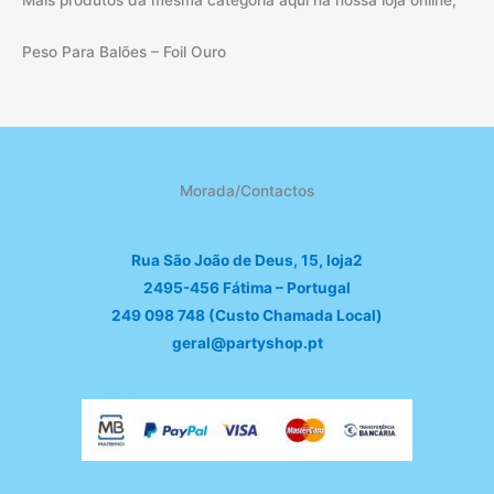
Mais produtos da mesma categoria aqui na nossa loja online,
page
page
Peso Para Balões – Foil Ouro
Morada/Contactos
Rua São João de Deus, 15, loja2
2495-456 Fátima – Portugal
249 098 748 (Custo Chamada Local)
geral@partyshop.pt