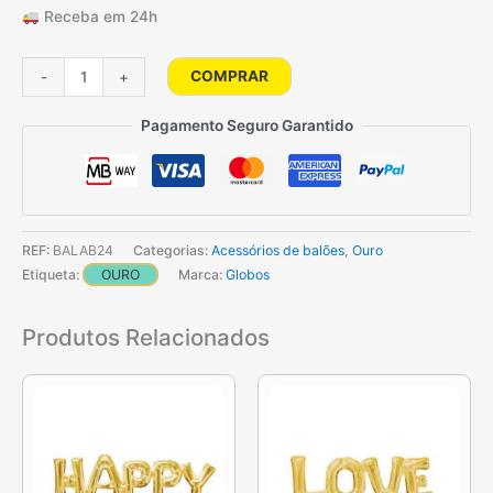
Receba em 24h
Quantidade
COMPRAR
-
+
de
Peso
Pagamento Seguro Garantido
Para
Balões
-
Foil
REF:
BALAB24
Categorias:
Acessórios de balões
,
Ouro
Ouro
Etiqueta:
OURO
Marca:
Globos
Produtos Relacionados