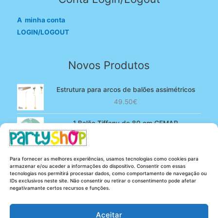
A minha conta
LOGIN/LOGOUT
Novos Produtos
Estrutura para arcos de balões assimétricos
49.50
€
1 Balão Tiffany de 80 cm GEMAR
O
O
4.90
€
3.80
€
preço
preço
original
atual
100 Balões Rosa bebé de 13 cm GEMAR -
Para fornecer as melhores experiências, usamos tecnologias como cookies para
era:
é:
Powder pink
armazenar e/ou aceder a informações do dispositivo. Consentir com essas
4.90€.
3.80€.
tecnologias nos permitirá processar dados, como comportamento de navegação ou
O
O
5.25
€
4.20
€
IDs exclusivos neste site. Não consentir ou retirar o consentimento pode afetar
preço
preço
negativamante certos recursos e funções.
original
atual
era:
é:
Aceitar
5.25€.
4.20€.