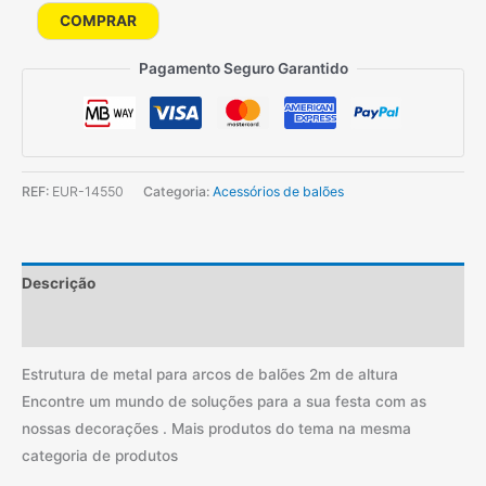
Quantidade
COMPRAR
de
Pagamento Seguro Garantido
Estrutura
de
metal
para
arcos
REF:
EUR-14550
Categoria:
Acessórios de balões
de
balões
2m
Descrição
Informação adicional
Estrutura de metal para arcos de balões 2m de altura
Encontre um mundo de soluções para a sua festa com as
nossas decorações . Mais produtos do tema na mesma
categoria de produtos