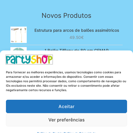
Novos Produtos
Estrutura para arcos de balões assimétricos
49.50
€
1 Balão Tiffany de 80 cm GEMAR
O
O
4.90
€
3.80
€
preço
preço
original
atual
100 Balões Rosa bebé de 13 cm GEMAR -
Para fornecer as melhores experiências, usamos tecnologias como cookies para
era:
é:
Powder pink
armazenar e/ou aceder a informações do dispositivo. Consentir com essas
4.90€.
3.80€.
tecnologias nos permitirá processar dados, como comportamento de navegação ou
O
O
5.25
€
4.20
€
IDs exclusivos neste site. Não consentir ou retirar o consentimento pode afetar
preço
preço
negativamante certos recursos e funções.
original
atual
era:
é:
Aceitar
5.25€.
4.20€.
Ver preferências
Copyright © 2026 Party Shop