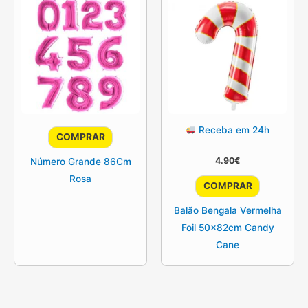
options
may
be
chosen
on
the
product
Receba em 24h
page
COMPRAR
4.90
€
Número Grande 86Cm
Rosa
COMPRAR
Balão Bengala Vermelha
Foil 50x82cm Candy
Cane