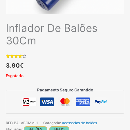
Inflador De Balões
30Cm
Classificado
1
3.90
€
com
4.00
em 5 com
base em
Esgotado
classificação
de cliente
Pagamento Seguro Garantido
REF:
BALABOMM-1
Categoria:
Acessórios de balões
Etiquetas:
BALÕES
,
HÉLIO