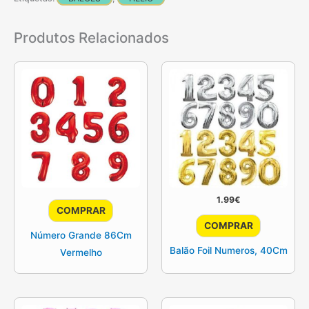
Produtos Relacionados
1.99
€
COMPRAR
This
COMPRAR
product
Número Grande 86Cm
Balão Foil Numeros, 40Cm
has
Vermelho
multiple
variants.
The