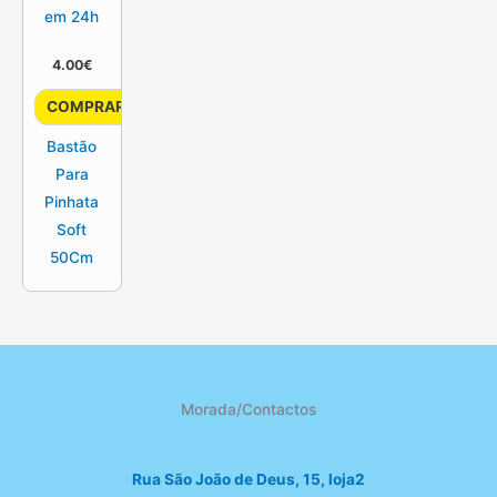
em 24h
4.00
€
COMPRAR
Bastão
Para
Pinhata
Soft
50Cm
Morada/Contactos
Rua São João de Deus, 15, loja2