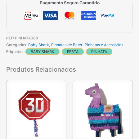
Pinhata
Pagamento Seguro Garantido
Para
o
Tema
Baby
REF:
PINHATA088
Shark
Categorias:
Baby Shark
,
Pinhatas de Bater
,
Pinhatas e Acessórios
-
Etiquetas:
BABY SHARK
,
FESTA
,
PINHATA
amarelo
Produtos Relacionados