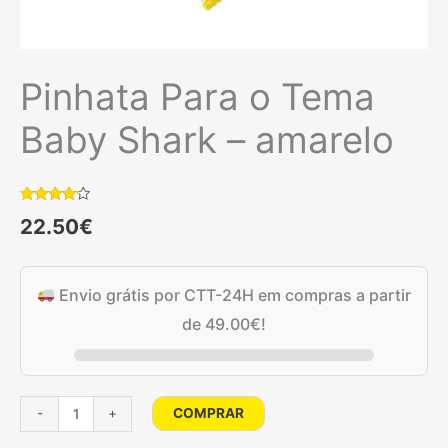
Pinhata Para o Tema
Baby Shark – amarelo
Classificado
1
22.50
€
com
4.00
em 5 com
base em
classificação
de cliente
Envio grátis por CTT-24H em compras a partir
de
49.00
€
!
Quantidade
COMPRAR
-
+
de