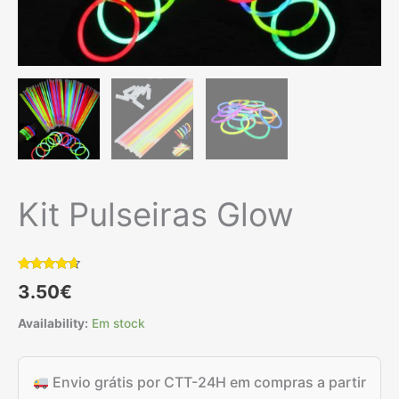
Kit Pulseiras Glow
Classificado
2
3.50
€
com
4.50
em 5 com
base em
Availability:
Em stock
classificações
de
clientes
Envio grátis por CTT-24H em compras a partir