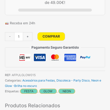
de
49.00
€
!
Receba em 24h
Quantidade
COMPRAR
-
+
de
Kit
Pagamento Seguro Garantido
Pulseiras
Glow
REF:
AFPULGLOW015
Categorias:
Acessórios para Festas
,
Discoteca - Party Disco
,
Neon e
Glow -Brilha no escuro
Etiquetas:
FESTA
,
GLOW
,
NEON
Produtos Relacionados