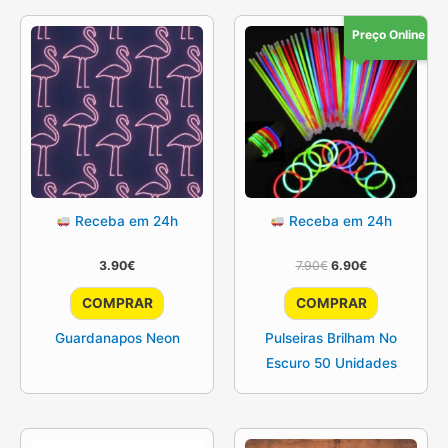
Preço Online
Receba em 24h
Receba em 24h
O
O
3.90
€
7.90
€
6.90
€
preço
preço
original
atual
COMPRAR
COMPRAR
era:
é:
7.90€.
6.90€.
Guardanapos Neon
Pulseiras Brilham No
Escuro 50 Unidades