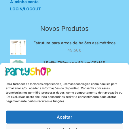
A minha conta
LOGIN/LOGOUT
Novos Produtos
Estrutura para arcos de balões assimétricos
49.50
€
1 Balão Tiffany de 80 cm GEMAR
O
O
4.90
€
3.80
€
preço
preço
original
atual
100 Balões Rosa bebé de 13 cm GEMAR -
Para fornecer as melhores experiências, usamos tecnologias como cookies para
era:
é:
Powder pink
armazenar e/ou aceder a informações do dispositivo. Consentir com essas
4.90€.
3.80€.
tecnologias nos permitirá processar dados, como comportamento de navegação ou
O
O
5.25
€
4.20
€
IDs exclusivos neste site. Não consentir ou retirar o consentimento pode afetar
preço
preço
negativamante certos recursos e funções.
original
atual
era:
é:
Aceitar
5.25€.
4.20€.