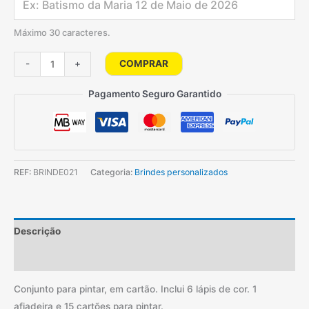
Máximo 30 caracteres.
Quantidade
COMPRAR
-
+
de
Conjunto
Pagamento Seguro Garantido
para
pintar
REF:
BRINDE021
Categoria:
Brindes personalizados
Descrição
Informação adicional
Conjunto para pintar, em cartão. Inclui 6 lápis de cor. 1
afiadeira e 15 cartões para pintar.