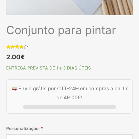
Conjunto para pintar
Classificado
2
2.00
€
com
4.00
em 5 com
base em
ENTREGA PREVISTA DE 1 a 3 DIAS ÚTEIS
classificações
de
clientes
Envio grátis por CTT-24H em compras a partir
de
49.00
€
!
Personalização:
*