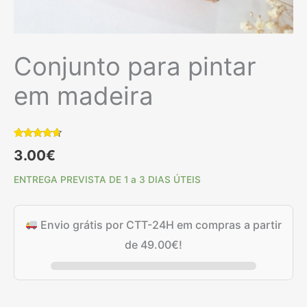
Conjunto para pintar
em madeira
Classificado
2
3.00
€
com
4.50
em 5 com
base em
ENTREGA PREVISTA DE 1 a 3 DIAS ÚTEIS
classificações
de
clientes
Envio grátis por CTT-24H em compras a partir
de
49.00
€
!