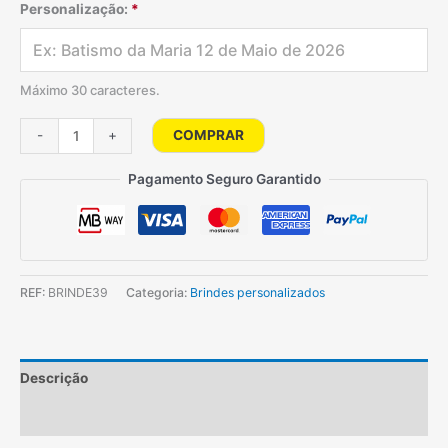
Personalização:
*
Máximo 30 caracteres.
Quantidade
COMPRAR
-
+
de
Conjunto
Pagamento Seguro Garantido
para
pintar
em
madeira
REF:
BRINDE39
Categoria:
Brindes personalizados
Descrição
Informação adicional