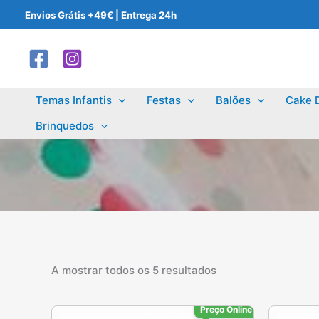
Skip
Envios Grátis +49€ | Entrega 24h
to
content
Temas Infantis
Festas
Balões
Cake 
Brinquedos
A mostrar todos os 5 resultados
Preço Online