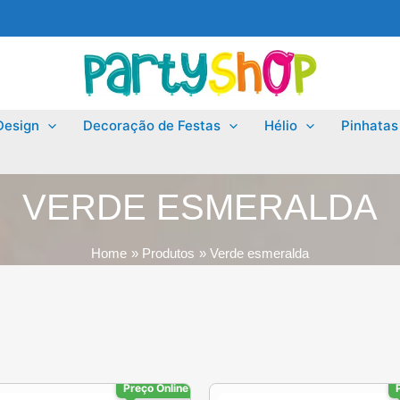
Design
Decoração de Festas
Hélio
Pinhatas
VERDE ESMERALDA
Home
Produtos
Verde esmeralda
Preço Online