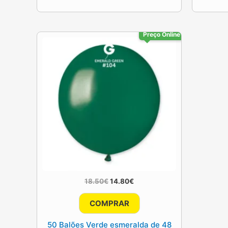
Preço Online
O
O
18.50
€
14.80
€
preço
preço
original
atual
COMPRAR
era:
é:
18.50€.
14.80€.
50 Balões Verde esmeralda de 48