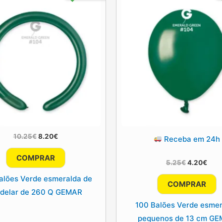
O
O
10.25
€
8.20
€
Receba em 24h
preço
preço
original
atual
COMPRAR
era:
é:
O
O
5.25
€
4.20
€
10.25€.
8.20€.
preço
pre
alões Verde esmeralda de
original
atua
COMPRAR
era:
é:
delar de 260 Q GEMAR
5.25€.
4.20
100 Balões Verde esme
pequenos de 13 cm G