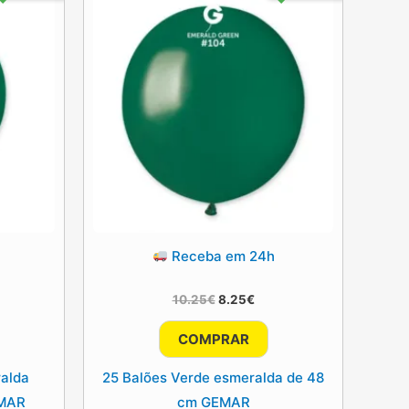
Receba em 24h
O
O
10.25
€
8.25
€
ço
preço
preço
l
original
atual
COMPRAR
era:
é:
€.
10.25€.
8.25€.
ralda
25 Balões Verde esmeralda de 48
EMAR
cm GEMAR