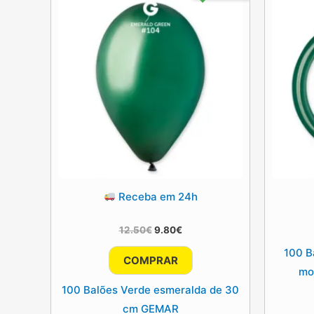
Receba em 24h
O
O
12.50
€
9.80
€
preço
preço
100 B
original
atual
COMPRAR
era:
é:
mo
12.50€.
9.80€.
100 Balões Verde esmeralda de 30
cm GEMAR