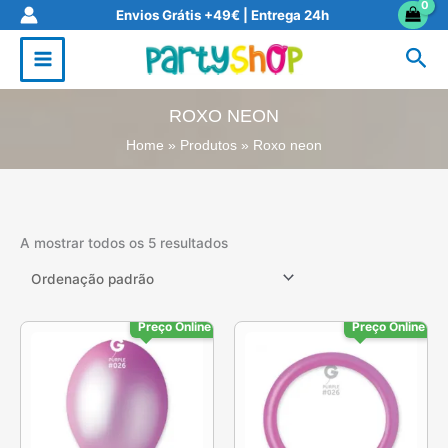
Skip
Envios Grátis +49€ | Entrega 24h
to
Sea
content
ROXO NEON
Home
Produtos
Roxo neon
A mostrar todos os 5 resultados
Preço Online
Preço Online