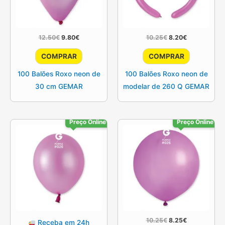
O
O
O
O
12.50
€
9.80
€
10.25
€
8.20
€
preço
preço
preço
preço
original
atual
original
atual
COMPRAR
COMPRAR
era:
é:
era:
é:
12.50€.
9.80€.
10.25€.
8.20€.
100 Balões Roxo neon de
100 Balões Roxo neon de
30 cm GEMAR
modelar de 260 Q GEMAR
Preço Online
Preço Online
O
O
10.25
€
8.25
€
Receba em 24h