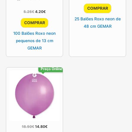
preço
preço
original
atual
COMPRAR
era:
é:
O
O
5.25
€
4.20
€
10.25€.
8.25€.
preço
preço
25 Balões Roxo neon de
original
atual
COMPRAR
era:
é:
48 cm GEMAR
5.25€.
4.20€.
100 Balões Roxo neon
pequenos de 13 cm
GEMAR
Preço Online
O
O
18.50
€
14.80
€
preço
preço