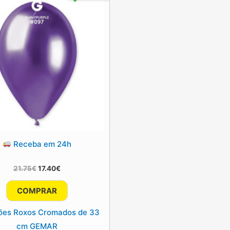
Receba em 24h
O
O
21.75
€
17.40
€
preço
preço
original
atual
COMPRAR
era:
é:
21.75€.
17.40€.
ões Roxos Cromados de 33
cm GEMAR