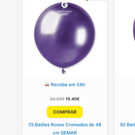
Receba em 24h
O
O
20.50
€
16.40
€
preço
preço
original
atual
COMPRAR
era:
é:
20.50€.
16.40€.
25 Balões Roxos Cromados de 48
50 Bal
cm GEMAR