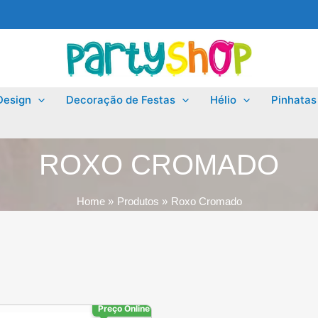
Design
Decoração de Festas
Hélio
Pinhatas
ROXO CROMADO
Home
Produtos
Roxo Cromado
Preço Online