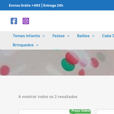
Skip
Envios Grátis +49€ | Entrega 24h
to
content
Temas Infantis
Festas
Balões
Cake 
Brinquedos
A mostrar todos os 2 resultados
Preço Online