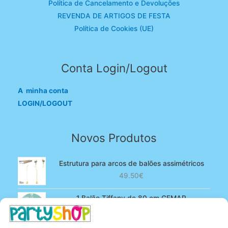
Política de Cancelamento e Devoluções
REVENDA DE ARTIGOS DE FESTA
Política de Cookies (UE)
Conta Login/Logout
A minha conta
LOGIN/LOGOUT
Novos Produtos
Estrutura para arcos de balões assimétricos
49.50
€
1 Balão Tiffany de 80 cm GEMAR
O
O
4.90
€
3.80
€
preço
preço