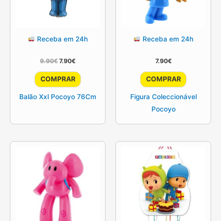
Receba em 24h
Receba em 24h
O
O
9.90
€
7.90
€
7.90
€
preço
preço
original
atual
COMPRAR
COMPRAR
era:
é:
9.90€.
7.90€.
Balão Xxl Pocoyo 76Cm
Figura Coleccionável
Pocoyo