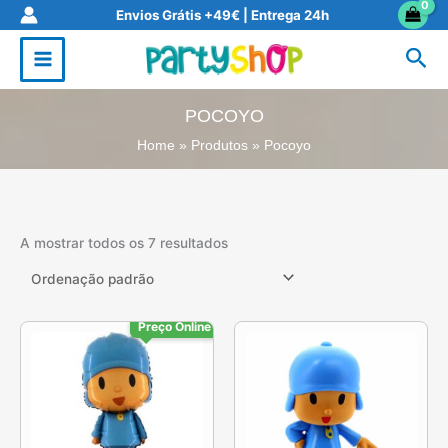
Skip
Envios Grátis +49€ | Entrega 24h
to
Sea
content
POCOYO
Home
Produtos
Pocoyo
A mostrar todos os 7 resultados
Preço Online