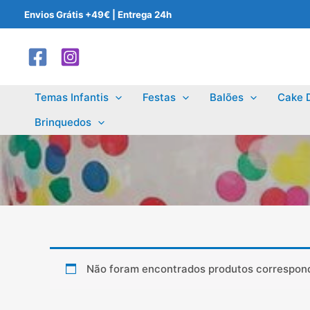
Skip
Envios Grátis +49€ | Entrega 24h
to
content
Temas Infantis
Festas
Balões
Cake 
Brinquedos
Não foram encontrados produtos correspond