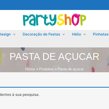
Design
Decoração de Festas
Hélio
Pinhatas
PASTA DE AÇUCAR
Home
Produtos
Pasta de açucar
entes à sua pesquisa.