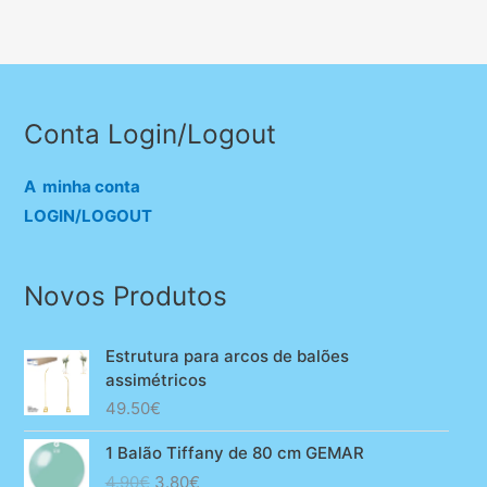
Conta Login/Logout
A minha conta
LOGIN/LOGOUT
Novos Produtos
Estrutura para arcos de balões
assimétricos
49.50
€
1 Balão Tiffany de 80 cm GEMAR
O
O
4.90
€
3.80
€