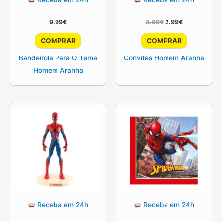
O
O
9.99
€
3.99
€
2.99
€
preço
preço
original
atual
COMPRAR
COMPRAR
era:
é:
3.99€.
2.99€.
Bandeirola Para O Tema
Convites Homem Aranha
Homem Aranha
Receba em 24h
Receba em 24h