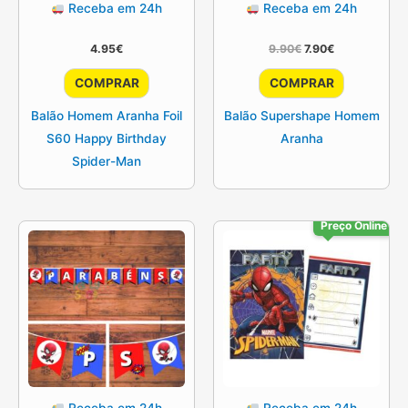
Receba em 24h
Receba em 24h
O
O
4.95
€
9.90
€
7.90
€
preço
preço
original
atual
COMPRAR
COMPRAR
era:
é:
9.90€.
7.90€.
Balão Homem Aranha Foil
Balão Supershape Homem
S60 Happy Birthday
Aranha
Spider-Man
Preço Online
Receba em 24h
Receba em 24h