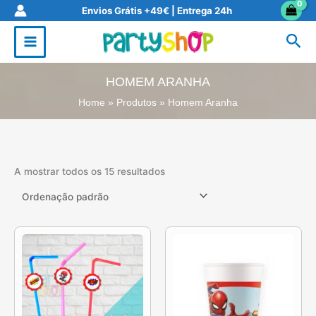
Skip
Envios Grátis +49€ | Entrega 24h
to
Sea
content
HOMEM ARANHA
Home
Produtos
Homem Aranha
A mostrar todos os 15 resultados