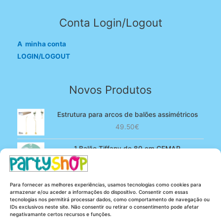
Conta Login/Logout
A minha conta
LOGIN/LOGOUT
Novos Produtos
Estrutura para arcos de balões assimétricos
49.50
€
1 Balão Tiffany de 80 cm GEMAR
O
O
4.90
€
3.80
€
preço
preço
original
atual
100 Balões Rosa bebé de 13 cm GEMAR -
Para fornecer as melhores experiências, usamos tecnologias como cookies para
era:
é:
Powder pink
armazenar e/ou aceder a informações do dispositivo. Consentir com essas
4.90€.
3.80€.
tecnologias nos permitirá processar dados, como comportamento de navegação ou
O
O
5.25
€
4.20
€
IDs exclusivos neste site. Não consentir ou retirar o consentimento pode afetar
preço
preço
negativamante certos recursos e funções.