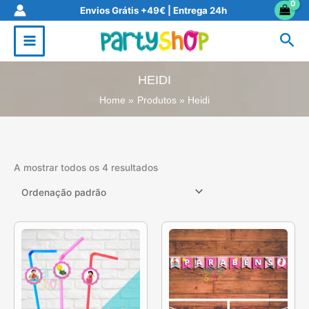
Skip
Envios Grátis +49€ | Entrega 24h
to
Sea
content
HEIDI
Home
Produtos
Heidi
A mostrar todos os 4 resultados