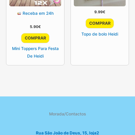
9.99
€
Receba em 24h
COMPRAR
5.90
€
Topo de bolo Heidi
COMPRAR
Mini Toppers Para Festa
De Heidi
Morada/Contactos
Rua São João de Deus, 15, loja2