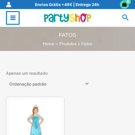
Skip
Envios Grátis +49€ | Entrega 24h
to
Sea
content
FATOS
Home
Produtos
Fatos
Apenas um resultado