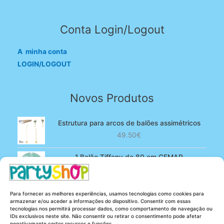
Conta Login/Logout
A minha conta
LOGIN/LOGOUT
Novos Produtos
Estrutura para arcos de balões assimétricos
49.50
€
1 Balão Tiffany de 80 cm GEMAR
O
O
4.90
€
3.80
€
preço
preço
original
atual
100 Balões Rosa bebé de 13 cm GEMAR -
Para fornecer as melhores experiências, usamos tecnologias como cookies para
era:
é:
Powder pink
armazenar e/ou aceder a informações do dispositivo. Consentir com essas
4.90€.
3.80€.
tecnologias nos permitirá processar dados, como comportamento de navegação ou
O
O
5.25
€
4.20
€
IDs exclusivos neste site. Não consentir ou retirar o consentimento pode afetar
preço
preço
negativamante certos recursos e funções.