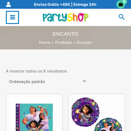
Skip
Envios Grátis +49€ | Entrega 24h
to
Sea
content
ENCANTO
Home
Produtos
Encanto
A mostrar todos os 8 resultados