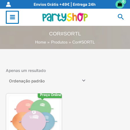
Skip
Envios Grátis +49€ | Entrega 24h
to
Sea
content
COR#SORTL
Home
Produtos
Cor#SORTL
Apenas um resultado
Preço Online