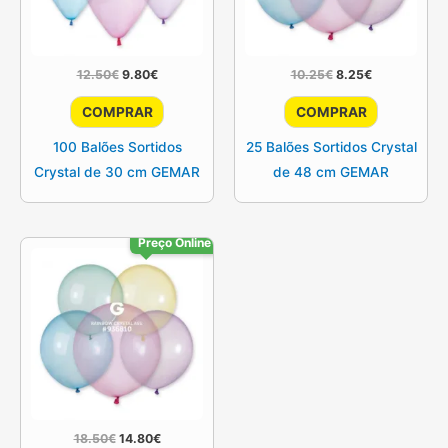
O
O
O
O
12.50
€
9.80
€
10.25
€
8.25
€
preço
preço
preço
preço
original
atual
original
atual
COMPRAR
COMPRAR
era:
é:
era:
é:
12.50€.
9.80€.
10.25€.
8.25€.
100 Balões Sortidos
25 Balões Sortidos Crystal
Crystal de 30 cm GEMAR
de 48 cm GEMAR
Preço Online
O
O
18.50
€
14.80
€