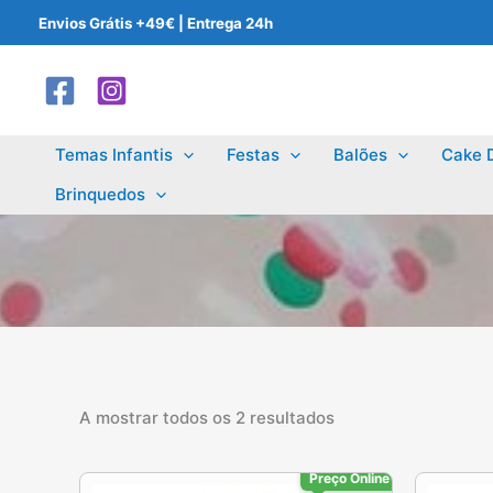
Skip
Envios Grátis +49€ | Entrega 24h
to
content
Temas Infantis
Festas
Balões
Cake 
Brinquedos
A mostrar todos os 2 resultados
Preço Online