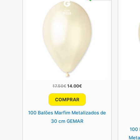
O
O
17.50
€
14.00
€
preço
preço
original
atual
COMPRAR
era:
é:
17.50€.
14.00€.
100 Balões Marfim Metalizados de
30 cm GEMAR
100 
Meta