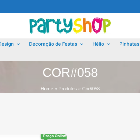
Design
Decoração de Festas
Hélio
Pinhatas
COR#058
Home
Produtos
Cor#058
Preço Online