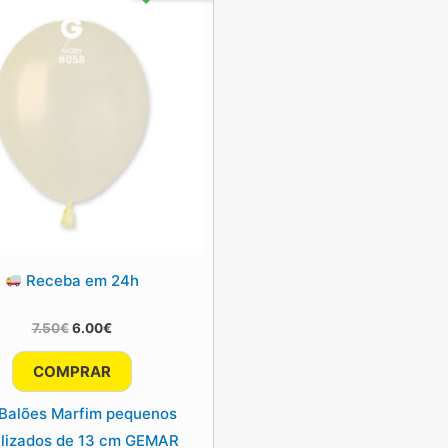
Receba em 24h
O
O
7.50
€
6.00
€
preço
preço
original
atual
COMPRAR
era:
é:
7.50€.
6.00€.
Balões Marfim pequenos
lizados de 13 cm GEMAR