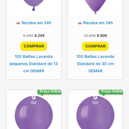
Receba em 24h
Receba em 24h
O
O
O
O
5.25
€
4.20
€
12.50
€
9.80
€
preço
preço
preço
preço
original
atual
original
atual
COMPRAR
COMPRAR
era:
é:
era:
é:
5.25€.
4.20€.
12.50€.
9.80€.
100 Balões Lavanda
100 Balões Lavanda
pequenos Standard de 13
Standard de 30 cm
cm GEMAR
GEMAR
Preço Online
Preço Online