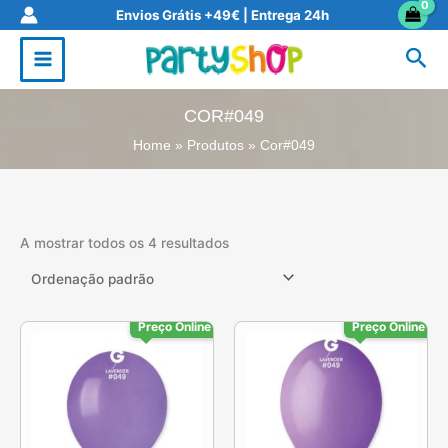
Skip
Envios Grátis +49€ | Entrega 24h
to
Sea
content
COR#049
Home
Produtos
Cor#049
A mostrar todos os 4 resultados
Preço Online
Preço Online