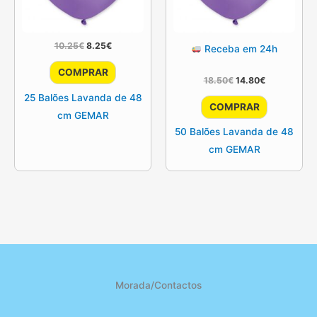
O
O
10.25
€
8.25
€
Receba em 24h
preço
preço
original
atual
COMPRAR
era:
é:
O
O
18.50
€
14.80
€
10.25€.
8.25€.
preço
preço
25 Balões Lavanda de 48
original
atual
COMPRAR
era:
é:
cm GEMAR
18.50€.
14.80€.
50 Balões Lavanda de 48
cm GEMAR
Morada/Contactos