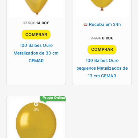
O
O
17.50
€
14.00
€
Receba em 24h
preço
preço
original
atual
COMPRAR
era:
é:
O
O
7.50
€
6.00
€
17.50€.
14.00€.
preço
preço
100 Balões Ouro
original
atual
COMPRAR
era:
é:
Metalizados de 30 cm
7.50€.
6.00€.
100 Balões Ouro
GEMAR
pequenos Metalizados de
13 cm GEMAR
Preço Online