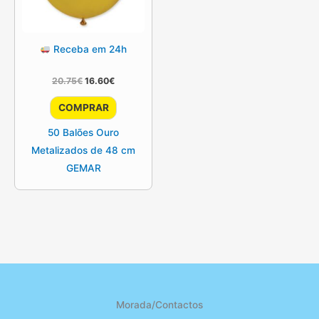
Receba em 24h
O
O
20.75
€
16.60
€
preço
preço
original
atual
COMPRAR
era:
é:
20.75€.
16.60€.
50 Balões Ouro
Metalizados de 48 cm
GEMAR
Morada/Contactos