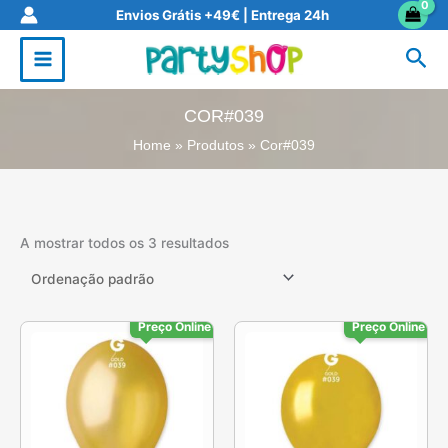
Skip
Envios Grátis +49€ | Entrega 24h
to
Sea
content
COR#039
Home
Produtos
Cor#039
A mostrar todos os 3 resultados
Preço Online
Preço Online