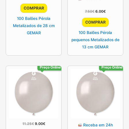
COMPRAR
O
O
7.50
€
6.00
€
preço
preço
100 Balões Pérola
original
atual
COMPRAR
era:
é:
Metalizados de 28 cm
7.50€.
6.00€.
100 Balões Pérola
GEMAR
pequenos Metalizados de
13 cm GEMAR
Preço Online
Preço Online
O
O
11.25
€
9.00
€
Receba em 24h
preço
preço