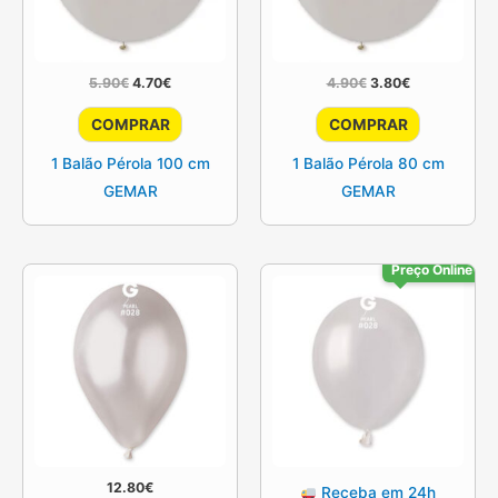
O
O
O
O
5.90
€
4.70
€
4.90
€
3.80
€
preço
preço
preço
preço
original
atual
original
atual
COMPRAR
COMPRAR
era:
é:
era:
é:
5.90€.
4.70€.
4.90€.
3.80€.
1 Balão Pérola 100 cm
1 Balão Pérola 80 cm
GEMAR
GEMAR
Preço Online
12.80
€
Receba em 24h