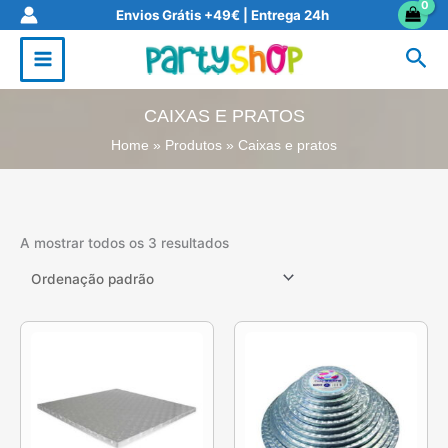
Skip
Envios Grátis +49€ | Entrega 24h
to
Sea
content
CAIXAS E PRATOS
Home
Produtos
Caixas e pratos
A mostrar todos os 3 resultados