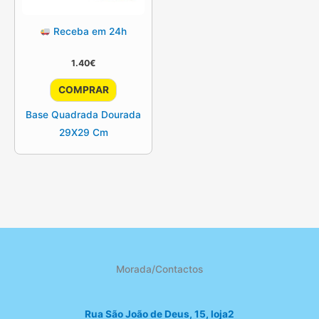
Receba em 24h
1.40
€
COMPRAR
Base Quadrada Dourada
29X29 Cm
Morada/Contactos
Rua São João de Deus, 15, loja2