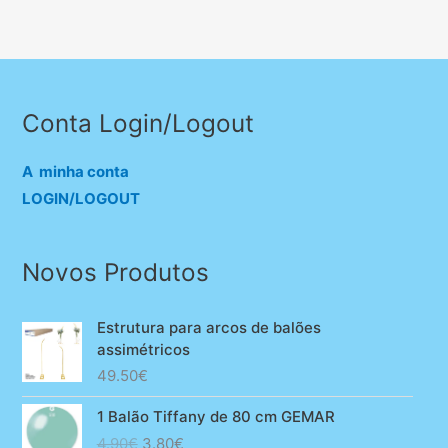
Conta Login/Logout
A minha conta
LOGIN/LOGOUT
Novos Produtos
Estrutura para arcos de balões
assimétricos
49.50
€
1 Balão Tiffany de 80 cm GEMAR
O
O
4.90
€
3.80
€