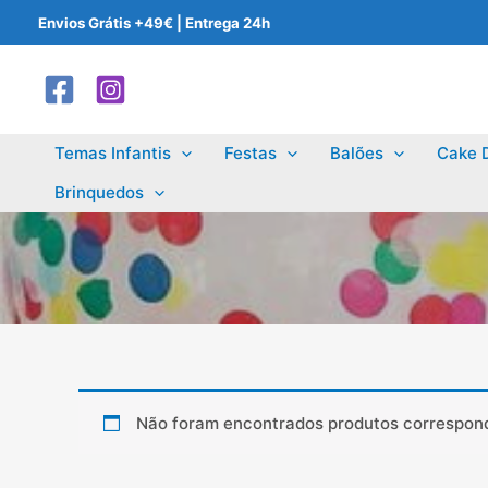
Skip
Envios Grátis +49€ | Entrega 24h
to
content
Temas Infantis
Festas
Balões
Cake 
Brinquedos
Não foram encontrados produtos correspond