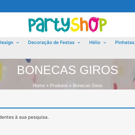
Design
Decoração de Festas
Hélio
Pinhatas
BONECAS GIROS
Home
Produtos
Bonecas Giros
entes à sua pesquisa.