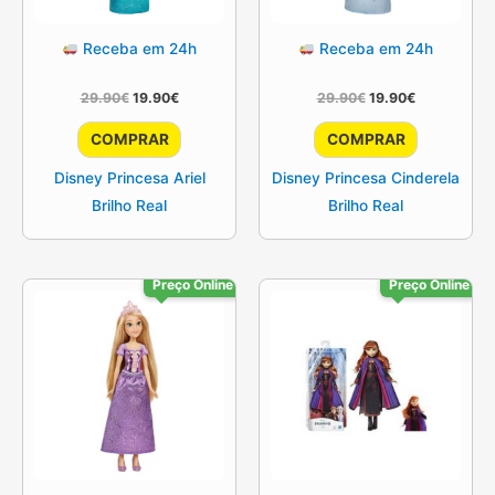
Receba em 24h
Receba em 24h
O
O
O
O
29.90
€
19.90
€
29.90
€
19.90
€
preço
preço
preço
preço
original
atual
original
atual
COMPRAR
COMPRAR
era:
é:
era:
é:
29.90€.
19.90€.
29.90€.
19.90€.
Disney Princesa Ariel
Disney Princesa Cinderela
Brilho Real
Brilho Real
Preço Online
Preço Online