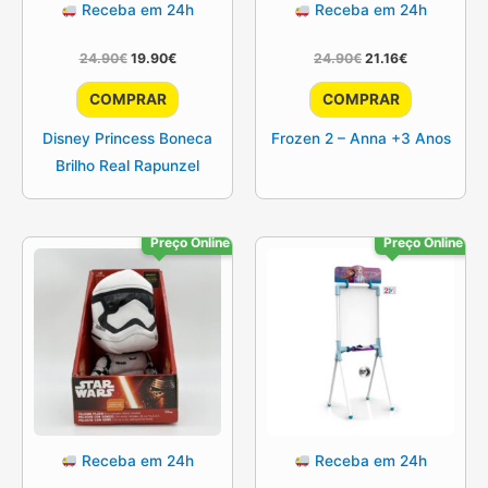
Receba em 24h
Receba em 24h
O
O
O
O
24.90
€
19.90
€
24.90
€
21.16
€
preço
preço
preço
preço
original
atual
original
atual
COMPRAR
COMPRAR
era:
é:
era:
é:
24.90€.
19.90€.
24.90€.
21.16€.
Disney Princess Boneca
Frozen 2 – Anna +3 Anos
Brilho Real Rapunzel
Preço Online
Preço Online
Receba em 24h
Receba em 24h