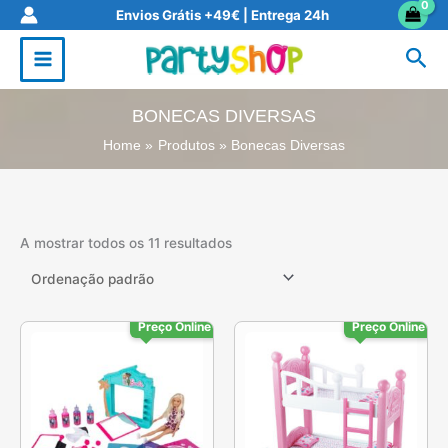
Skip
Envios Grátis +49€ | Entrega 24h
to
Sea
content
BONECAS DIVERSAS
Home
Produtos
Bonecas Diversas
A mostrar todos os 11 resultados
Preço Online
Preço Online