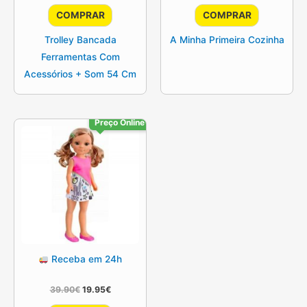
original
atual
original
atual
COMPRAR
COMPRAR
era:
é:
era:
é:
29.90€.
24.90€.
39.90€.
29.90€.
Trolley Bancada
A Minha Primeira Cozinha
Ferramentas Com
Acessórios + Som 54 Cm
Preço Online
Receba em 24h
O
O
39.90
€
19.95
€
preço
preço