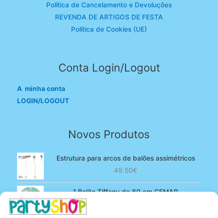
Política de Cancelamento e Devoluções
REVENDA DE ARTIGOS DE FESTA
Política de Cookies (UE)
Conta Login/Logout
A minha conta
LOGIN/LOGOUT
Novos Produtos
Estrutura para arcos de balões assimétricos
49.50
€
1 Balão Tiffany de 80 cm GEMAR
O
O
4.90
€
3.80
€
preço
preço