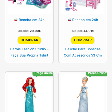
Receba em 24h
Receba em 24h
O
O
O
O
39.90
€
29.90
€
49.90
€
44.91
€
preço
preço
preço
preço
original
atual
original
atual
COMPRAR
COMPRAR
era:
é:
era:
é:
39.90€.
29.90€.
49.90€.
44.91€.
Barbie Fashion Studio –
Beliche Para Bonecas
Faça Sua Própria Tshirt
Com Acessórios 53 Cm
Preço Online
Preço Online