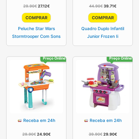
O
O
O
O
29.90
€
27.12
€
44.90
€
39.71
€
preço
preço
preço
preço
original
atual
original
atual
COMPRAR
COMPRAR
era:
é:
era:
é:
29.90€.
27.12€.
44.90€.
39.71€.
Peluche Star Wars
Quadro Duplo Infantil
Stormtrooper Com Sons
Junior Frozen Ii
Preço Online
Preço Online
Receba em 24h
Receba em 24h
O
O
O
O
29.90
€
24.90
€
39.90
€
29.90
€
preço
preço
preço
preço