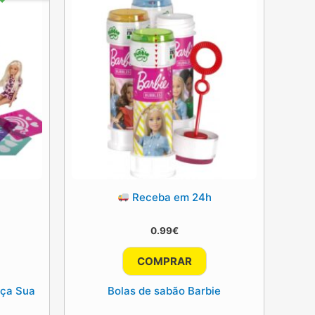
Receba em 24h
0.99
€
eço
al
COMPRAR
.90€.
aça Sua
Bolas de sabão Barbie