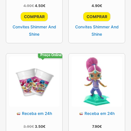
O
O
4.90
€
4.50
€
4.90
€
preço
preço
original
atual
COMPRAR
COMPRAR
era:
é:
4.90€.
4.50€.
Convites Shimmer And
Convites Shimmer And
Shine
Shine
Preço Online
Receba em 24h
Receba em 24h
O
O
3.90
€
3.50
€
7.90
€
preço
preço