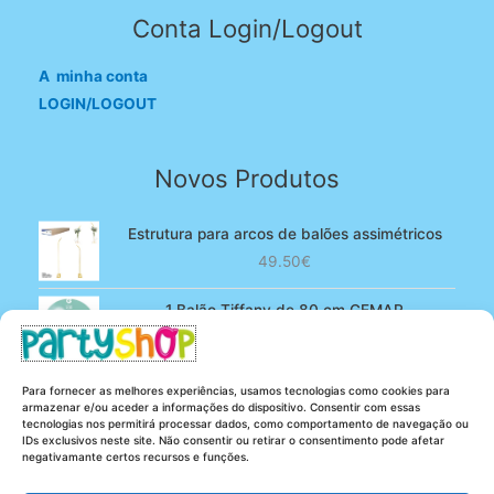
Conta Login/Logout
A minha conta
LOGIN/LOGOUT
Novos Produtos
Estrutura para arcos de balões assimétricos
49.50
€
1 Balão Tiffany de 80 cm GEMAR
O
O
4.90
€
3.80
€
preço
preço
original
atual
100 Balões Rosa bebé de 13 cm GEMAR -
Para fornecer as melhores experiências, usamos tecnologias como cookies para
era:
é:
Powder pink
armazenar e/ou aceder a informações do dispositivo. Consentir com essas
4.90€.
3.80€.
tecnologias nos permitirá processar dados, como comportamento de navegação ou
O
O
5.25
€
4.20
€
IDs exclusivos neste site. Não consentir ou retirar o consentimento pode afetar
preço
preço
negativamante certos recursos e funções.
original
atual