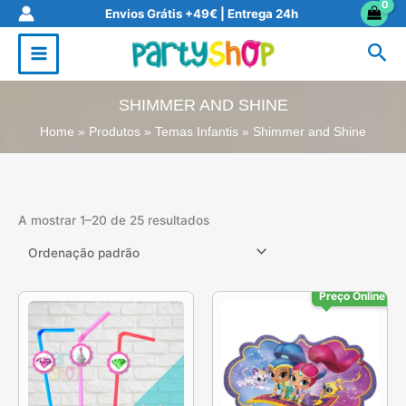
Skip
Envios Grátis +49€ | Entrega 24h
to
Sea
content
SHIMMER AND SHINE
Home
Produtos
Temas Infantis
Shimmer and Shine
A mostrar 1–20 de 25 resultados
Preço Online