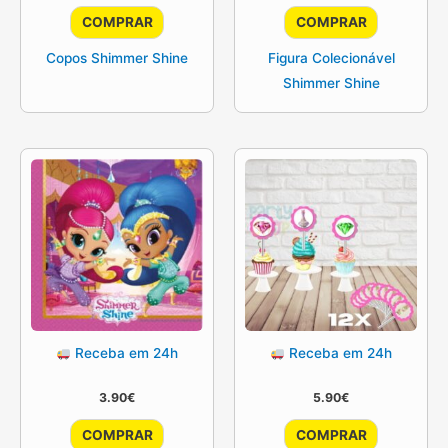
original
atual
COMPRAR
COMPRAR
era:
é:
3.90€.
3.50€.
Copos Shimmer Shine
Figura Colecionável
Shimmer Shine
Receba em 24h
Receba em 24h
3.90
€
5.90
€
COMPRAR
COMPRAR