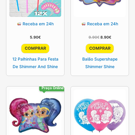
Receba em 24h
Receba em 24h
O
O
5.90
€
9.90
€
8.90
€
preço
preço
original
atual
COMPRAR
COMPRAR
era:
é:
9.90€.
8.90€.
12 Palhinhas Para Festa
Balão Supershape
De Shimmer And Shine
Shimmer Shine
Preço Online