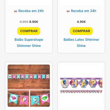
Receba em 24h
Receba em 24h
O
O
9.90
€
8.90
€
4.90
€
preço
preço
original
atual
COMPRAR
COMPRAR
era:
é:
9.90€.
8.90€.
Balão Supershape
Balões Latex Shimmer
Shimmer Shine
Shine