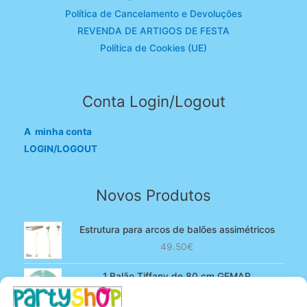
Política de Cancelamento e Devoluções
REVENDA DE ARTIGOS DE FESTA
Política de Cookies (UE)
Conta Login/Logout
A minha conta
LOGIN/LOGOUT
Novos Produtos
Estrutura para arcos de balões assimétricos
49.50
€
1 Balão Tiffany de 80 cm GEMAR
O
O
4.90
€
3.80
€
preço
preço