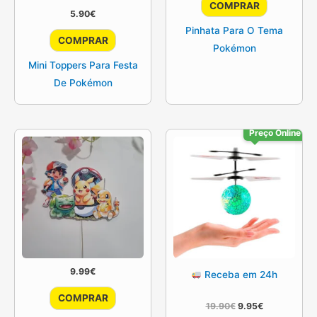
COMPRAR
5.90
€
Pinhata Para O Tema
COMPRAR
Pokémon
Mini Toppers Para Festa
De Pokémon
Preço Online
9.99
€
Receba em 24h
COMPRAR
O
O
19.90
€
9.95
€
preço
preço