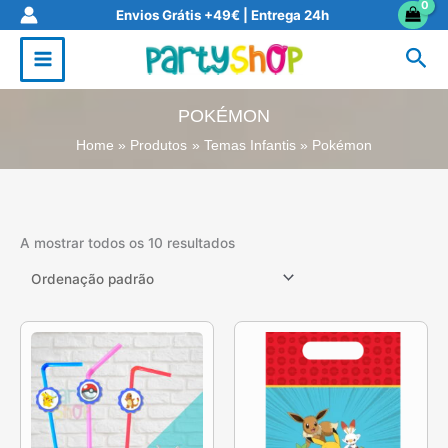
Skip
Envios Grátis +49€ | Entrega 24h
to
Sea
content
POKÉMON
Home
Produtos
Temas Infantis
Pokémon
A mostrar todos os 10 resultados