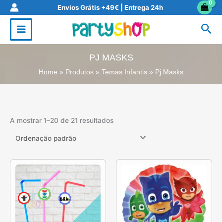
Skip
Envios Grátis +49€ | Entrega 24h
to
Sea
content
PJ MASKS
Home
Produtos
Temas Infantis
Pj Masks
A mostrar 1–20 de 21 resultados