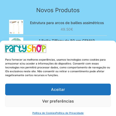
Novos Produtos
Estrutura para arcos de balões assimétricos
49.50
€
1 Balão Tiffany de 80 cm GEMAR
O
O
4.90
€
3.80
€
preço
preço
original
atual
100 Balões Rosa bebé de 13 cm GEMAR -
Para fornecer as melhores experiências, usamos tecnologias como cookies para
era:
é:
Powder pink
armazenar e/ou aceder a informações do dispositivo. Consentir com essas
4.90€.
3.80€.
tecnologias nos permitirá processar dados, como comportamento de navegação ou
O
O
5.25
€
4.20
€
IDs exclusivos neste site. Não consentir ou retirar o consentimento pode afetar
preço
preço
negativamante certos recursos e funções.
original
atual
era:
é:
Aceitar
5.25€.
4.20€.
Ver preferências
Copyright © 2026 Party Shop
Política de Cookies
Política de Privacidade