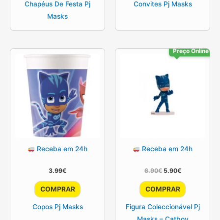
Chapéus De Festa Pj
Convites Pj Masks
Masks
Preço Online
Receba em 24h
Receba em 24h
O
O
3.99
€
6.90
€
5.90
€
preço
preço
original
atual
COMPRAR
COMPRAR
era:
é:
6.90€.
5.90€.
Copos Pj Masks
Figura Coleccionável Pj
Masks – Catboy