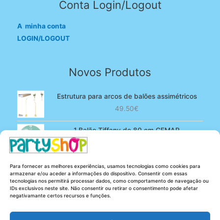
Conta Login/Logout
A minha conta
LOGIN/LOGOUT
Novos Produtos
Estrutura para arcos de balões assimétricos
49.50
€
1 Balão Tiffany de 80 cm GEMAR
O
O
4.90
€
3.80
€
preço
preço
original
atual
100 Balões Rosa bebé de 13 cm GEMAR -
Para fornecer as melhores experiências, usamos tecnologias como cookies para
era:
é:
Powder pink
armazenar e/ou aceder a informações do dispositivo. Consentir com essas
4.90€.
3.80€.
tecnologias nos permitirá processar dados, como comportamento de navegação ou
O
O
5.25
€
4.20
€
IDs exclusivos neste site. Não consentir ou retirar o consentimento pode afetar
preço
preço
negativamante certos recursos e funções.
original
atual
era:
é: