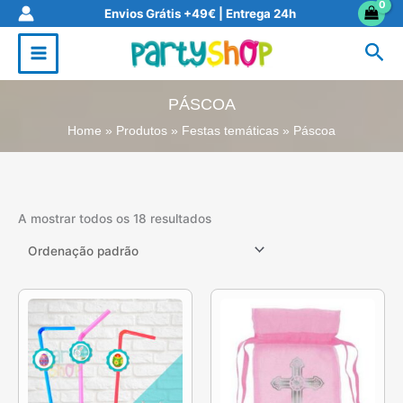
Skip
Envios Grátis +49€ | Entrega 24h
to
Sea
content
PÁSCOA
Home
Produtos
Festas temáticas
Páscoa
A mostrar todos os 18 resultados