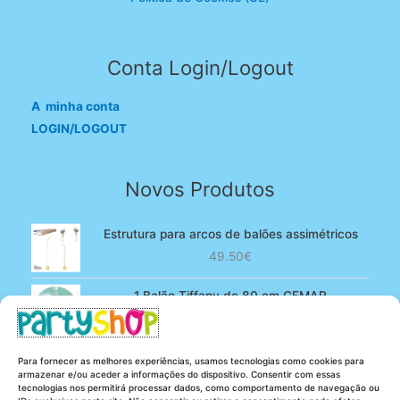
Conta Login/Logout
A minha conta
LOGIN/LOGOUT
Novos Produtos
Estrutura para arcos de balões assimétricos
49.50
€
1 Balão Tiffany de 80 cm GEMAR
O
O
4.90
€
3.80
€
preço
preço
original
atual
100 Balões Rosa bebé de 13 cm GEMAR -
Para fornecer as melhores experiências, usamos tecnologias como cookies para
era:
é:
Powder pink
armazenar e/ou aceder a informações do dispositivo. Consentir com essas
4.90€.
3.80€.
tecnologias nos permitirá processar dados, como comportamento de navegação ou
O
O
5.25
€
4.20
€