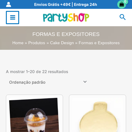
Skip
Envios Grátis +49€ | Entrega 24h
to
Sea
content
FORMAS E EXPOSITORES
Home
Produtos
Cake Design
Formas e Expositores
A mostrar 1–20 de 22 resultados