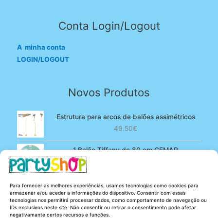
Conta Login/Logout
A minha conta
LOGIN/LOGOUT
Novos Produtos
Estrutura para arcos de balões assimétricos
49.50
€
1 Balão Tiffany de 80 cm GEMAR
O
O
4.90
€
3.80
€
preço
preço
original
atual
100 Balões Rosa bebé de 13 cm GEMAR -
Para fornecer as melhores experiências, usamos tecnologias como cookies para
era:
é:
Powder pink
armazenar e/ou aceder a informações do dispositivo. Consentir com essas
4.90€.
3.80€.
tecnologias nos permitirá processar dados, como comportamento de navegação ou
O
O
5.25
€
4.20
€
IDs exclusivos neste site. Não consentir ou retirar o consentimento pode afetar
preço
preço
negativamante certos recursos e funções.