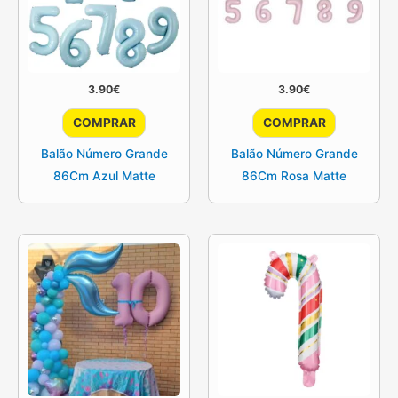
3.90
€
3.90
€
This
This
COMPRAR
COMPRAR
product
product
Balão Número Grande
Balão Número Grande
has
has
86Cm Azul Matte
86Cm Rosa Matte
multiple
multiple
variants.
variants.
The
The
options
options
may
may
be
be
chosen
chosen
on
on
the
the
product
product