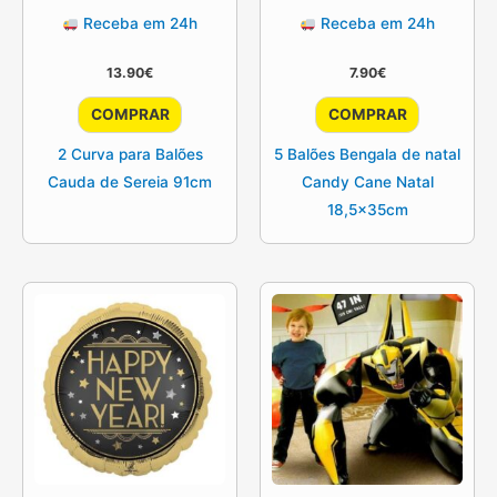
page
page
Receba em 24h
Receba em 24h
13.90
€
7.90
€
COMPRAR
COMPRAR
2 Curva para Balões
5 Balões Bengala de natal
Cauda de Sereia 91cm
Candy Cane Natal
18,5x35cm