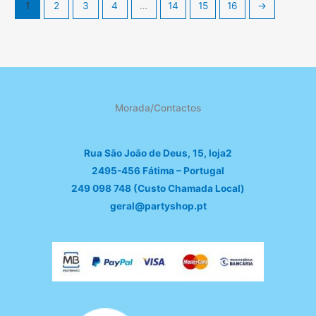
1
2
3
4
…
14
15
16
→
Morada/Contactos
Rua São João de Deus, 15, loja2
2495-456 Fátima – Portugal
249 098 748 (Custo Chamada Local)
geral@partyshop.pt