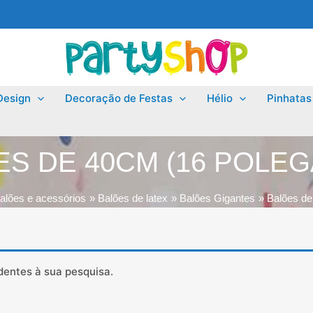
Design
Decoração de Festas
Hélio
Pinhatas
S DE 40CM (16 POLE
alões e acessórios
Balões de latex
Balões Gigantes
Balões de
entes à sua pesquisa.