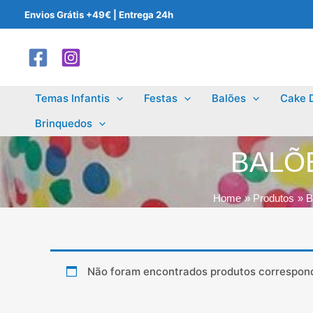
Skip
Envios Grátis +49€ | Entrega 24h
to
content
Temas Infantis
Festas
Balões
Cake 
Brinquedos
BALÕE
Home
Produtos
B
Não foram encontrados produtos correspond