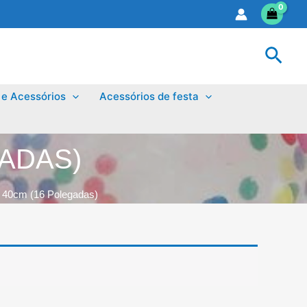
Sear
 e Acessórios
Acessórios de festa
GADAS)
 40cm (16 Polegadas)