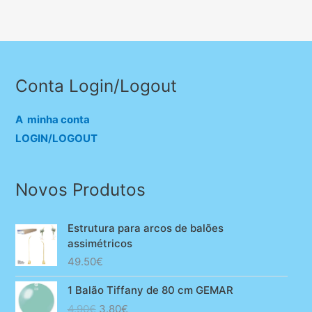
Conta Login/Logout
A minha conta
LOGIN/LOGOUT
Novos Produtos
Estrutura para arcos de balões
assimétricos
49.50
€
1 Balão Tiffany de 80 cm GEMAR
O
O
4.90
€
3.80
€