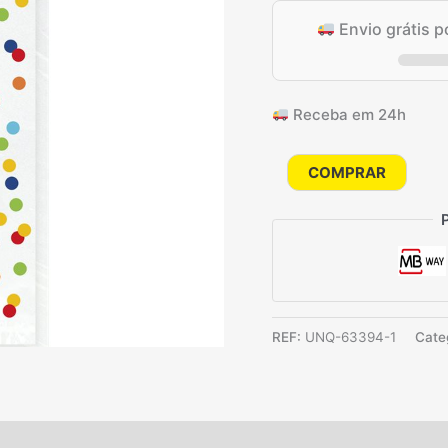
Envio grátis 
Receba em 24h
Quantidade
COMPRAR
de
Sacos
de
celofane
bolinhas
coloridas,
REF:
UNQ-63394-1
Cate
20
un.