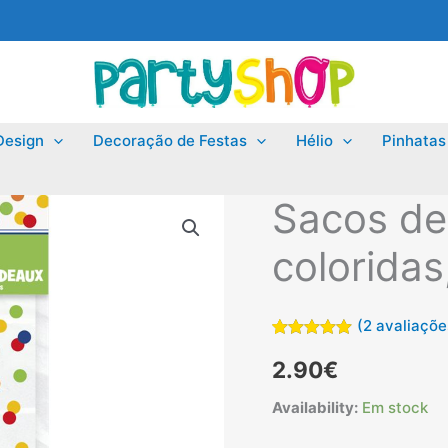
Design
Decoração de Festas
Hélio
Pinhatas
Sacos de
coloridas
(
2
avaliações
Classificado
2
2.90
€
com
5.00
em 5 com
base em
Availability:
Em stock
classificações
de clientes